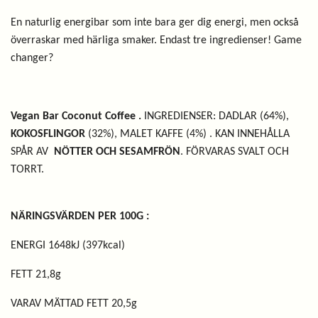
En naturlig energibar som inte bara ger dig energi, men också
överraskar med härliga smaker. Endast tre ingredienser! Game
changer?
Vegan Bar Coconut Coffee
.
INGREDIENSER:
DADLAR (64%),
KOKOSFLINGOR
(32%), MALET KAFFE (4%) . KAN INNEHÅLLA
SPÅR AV
NÖTTER OCH SESAMFRÖN
. FÖRVARAS SVALT OCH
TORRT.
NÄRINGSVÄRDEN PER 100G :
ENERGI 1648kJ (397kcal)
FETT 21,8g
VARAV MÄTTAD FETT 20,5g