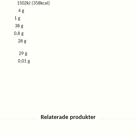
kJ (358kcal)
4 g
ATES 1 g
ES 38 g
RS 0,8 g
8 g
9 g
1 g