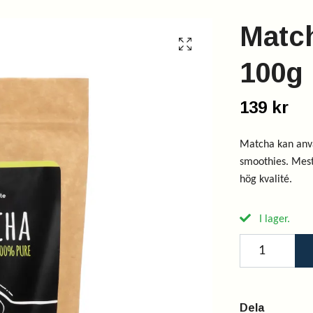
Matc
100g
139 kr
Matcha kan anvä
smoothies. Mest 
hög kvalité.
I lager.
Dela