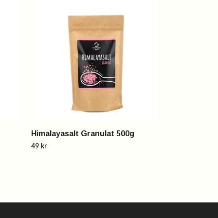
Himalayasalt 
Slut i lager
Himalayasalt Granulat 500g
49 kr