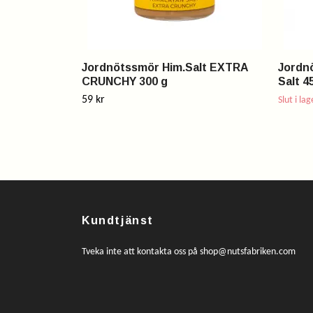
Jordnötssmör Him.Salt EXTRA
Jordn
CRUNCHY 300 g
Salt 4
59 kr
Slut i lag
Kundtjänst
Tveka inte att kontakta oss på
shop@nutsfabriken.com