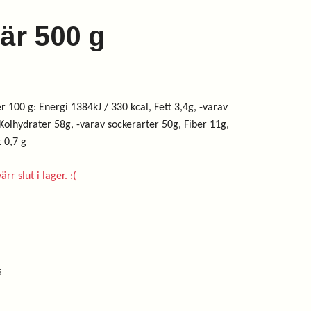
är 500 g
 100 g: Energi 1384kJ / 330 kcal, Fett 3,4g, -varav
 Kolhydrater 58g, -varav sockerarter 50g, Fiber 11g,
t 0,7 g
rr slut i lager. :(
5