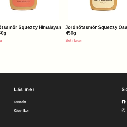
ötssmör Squezzy Himalayan
Jordnötssmör Squezzy Osa
50g
450g
er
Slut i lager
Läs mer
S
Kontakt
Köpvillkor