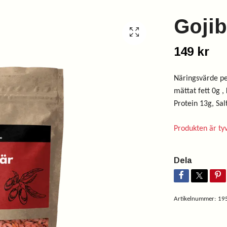
Gojib
149 kr
Näringsvärde per
mättat fett 0g ,
Protein 13g, Sal
Produkten är tyvä
Dela
Artikelnummer:
19