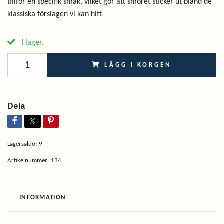
tillför en specifik smak, vilket gör att smöret sticker ut bland de
klassiska förslagen vi kan hitt
I lager.
LÄGG I KORGEN
Dela
Lagersaldo:
9
Artikelnummer:
134
INFORMATION