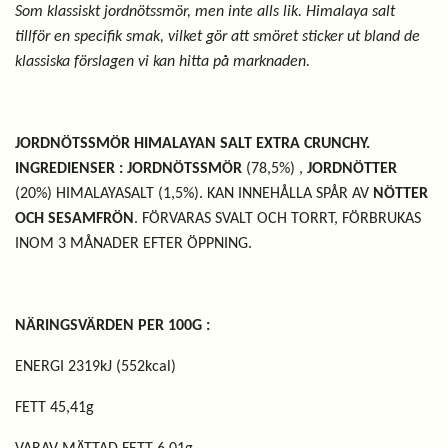
Som klassiskt jordnötssmör, men inte alls lik. Himalaya salt
tillför en specifik smak, vilket gör att smöret sticker ut bland de
klassiska förslagen vi kan hitta på marknaden.
JORDNÖTSSMÖR HIMALAYAN SALT EXTRA CRUNCHY.
INGREDIENSER : JORDNÖTSSMÖR
(78,5%) ,
JORDNÖTTER
(20%) HIMALAYASALT (1,5%). KAN INNEHÅLLA SPÅR AV
NÖTTER
OCH SESAMFRÖN
. FÖRVARAS SVALT OCH TORRT, FÖRBRUKAS
INOM 3 MÅNADER EFTER ÖPPNING.
NÄRINGSVÄRDEN PER 100G :
ENERGI 2319kJ (552kcal)
FETT 45,41g